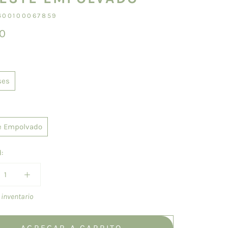
400100067859
0
ses
e Empolvado
:
n inventario
AGREGAR A CARRITO