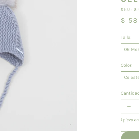
SKU:
8
$ 58
Talla:
06 Me
Color:
Celest
Cantidad
1 pieza e